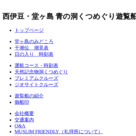
西伊豆・堂ヶ島 青の洞くつめぐり遊覧
トップページ
堂ヶ島のみどころ
干潮位 潮見表
日の入り 時刻表
運航コース・時刻表
天然記念物洞くつめぐり
プレミアムクルーズ
ジオサイトクルーズ
遊覧船の紹介
御船印
会社概要
交通案内
Q&A
MUSLIM FRIENDLY（礼拝所について）