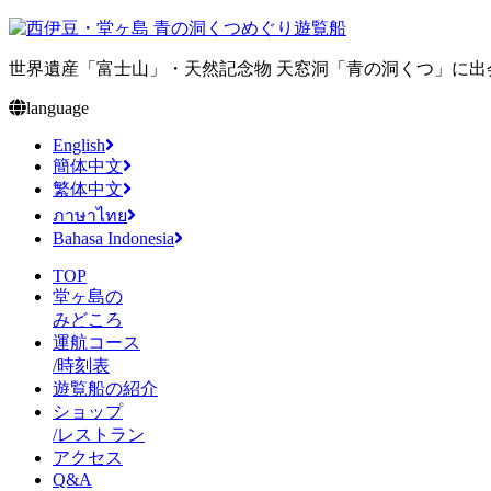
世界遺産「富士山」・天然記念物 天窓洞「青の洞くつ」に
language
English
簡体中文
繁体中文
ภาษาไทย
Bahasa Indonesia
TOP
堂ヶ島の
みどころ
運航コース
/時刻表
遊覧船の紹介
ショップ
/レストラン
アクセス
Q&A