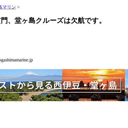
島マリン
>
貫門、堂ヶ島クルーズは欠航です。
shimamarine.jp