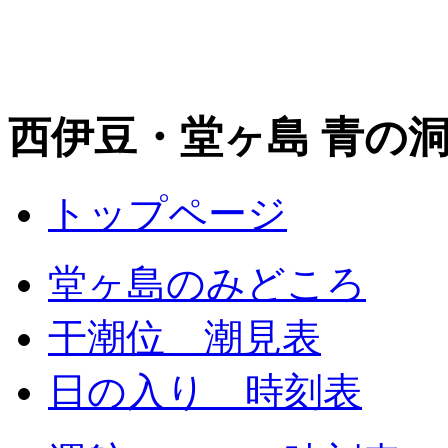
西伊豆・堂ヶ島 青の
トップページ
堂ヶ島のみどころ
干潮位 潮見表
日の入り 時刻表