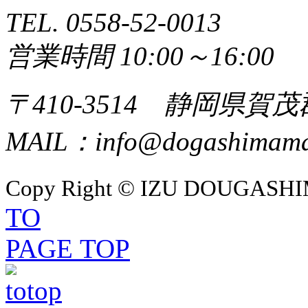
TEL. 0558-52-0013
営業時間 10:00～16:00
〒410-3514 静岡県賀
MAIL：info@dogashimamar
Copy Right © IZU DOUGASHIM
TO
PAGE TOP