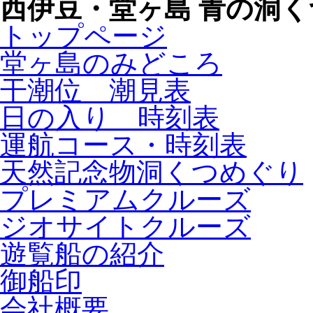
西伊豆・堂ヶ島 青の洞
トップページ
堂ヶ島のみどころ
干潮位 潮見表
日の入り 時刻表
運航コース・時刻表
天然記念物洞くつめぐり
プレミアムクルーズ
ジオサイトクルーズ
遊覧船の紹介
御船印
会社概要