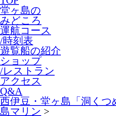
TOP
堂ヶ島の
みどころ
運航コース
/時刻表
遊覧船の紹介
ショップ
/レストラン
アクセス
Q&A
西伊豆・堂ヶ島「洞くつ
島マリン
>