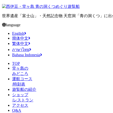
世界遺産「富士山」・天然記念物 天窓洞「青の洞くつ」に
language
English
簡体中文
繁体中文
ภาษาไทย
Bahasa Indonesia
TOP
堂ヶ島の
みどころ
運航コース
/時刻表
遊覧船の紹介
ショップ
/レストラン
アクセス
Q&A