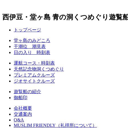
西伊豆・堂ヶ島 青の洞くつめぐり遊覧
トップページ
堂ヶ島のみどころ
干潮位 潮見表
日の入り 時刻表
運航コース・時刻表
天然記念物洞くつめぐり
プレミアムクルーズ
ジオサイトクルーズ
遊覧船の紹介
御船印
会社概要
交通案内
Q&A
MUSLIM FRIENDLY（礼拝所について）