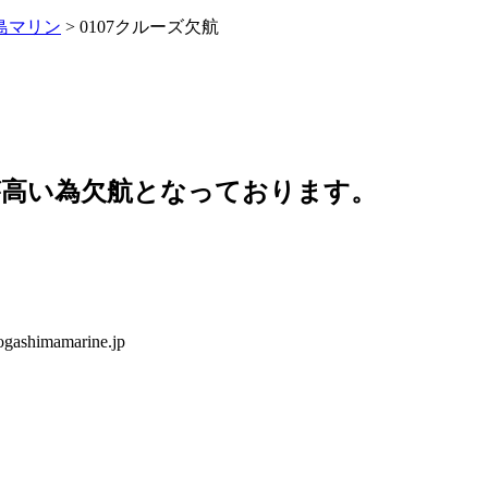
島マリン
>
0107クルーズ欠航
が高い為欠航となっております。
shimamarine.jp