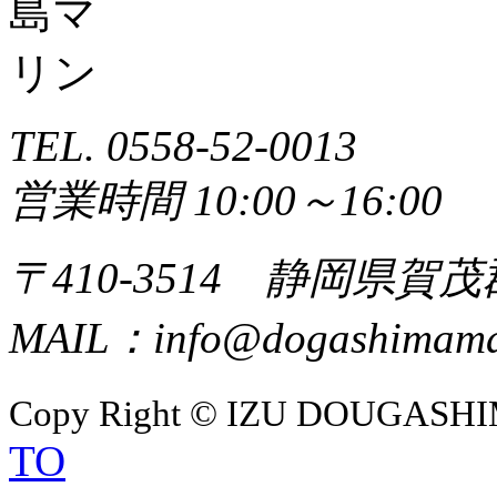
TEL. 0558-52-0013
営業時間 10:00～16:00
〒410-3514 静岡県賀
MAIL：info@dogashimamar
Copy Right © IZU DOUGASHIM
TO