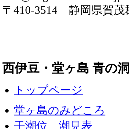
〒410-3514 静岡県賀
西伊豆・堂ヶ島 青の
トップページ
堂ヶ島のみどころ
干潮位 潮見表